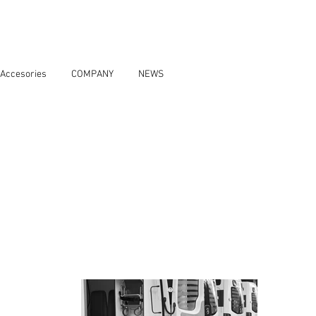
Accesories
COMPANY
NEWS
No Magnético
 de aluminio, terminación anodizado
anchos.
n traba automática para regular en altura.
as especiales en acero inoxidable AISI 316.
Resonador Magnético de 3 Tesla.
TICO.