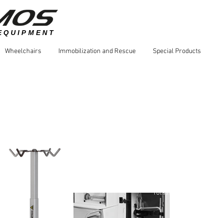
EQUIPMENT
Wheelchairs
Immobilization and Rescue
Special Products
Portasuero 
Fabricado en aleación
natural mate.
Rodante, con cuatro g
Sistema telescópico co
Medios de unión y piez
Producto testeado en 
Totalmente NO MAGNÉ