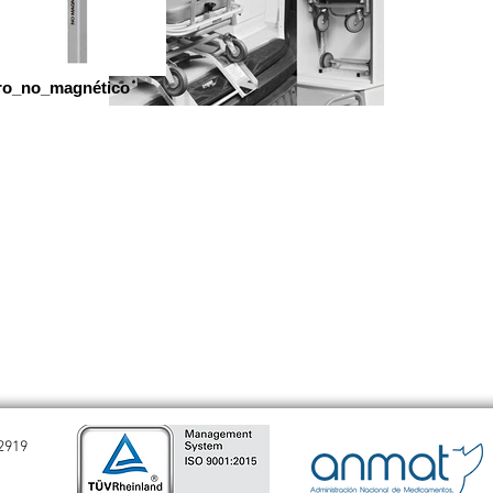
ro_no_magnético
-2919